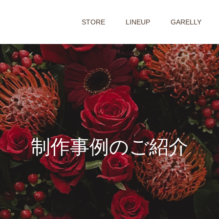
STORE
LINEUP
GARELLY
制
作
事
例
の
ご
紹
介